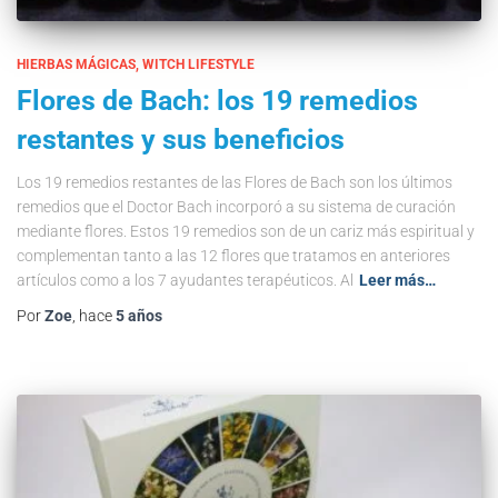
HIERBAS MÁGICAS
WITCH LIFESTYLE
Flores de Bach: los 19 remedios
restantes y sus beneficios
Los 19 remedios restantes de las Flores de Bach son los últimos
remedios que el Doctor Bach incorporó a su sistema de curación
mediante flores. Estos 19 remedios son de un cariz más espiritual y
complementan tanto a las 12 flores que tratamos en anteriores
artículos como a los 7 ayudantes terapéuticos. Al
Leer más…
Por
Zoe
, hace
5 años