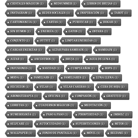
CRISTALES MÁGICOS
(1)
MIDSUMMER
(1)
LIBROS DE BRUJAS
(1)
INSTAGRAM
(1)
REDES SOCIALES
(1)
INSPIRACIÓN
(1)
TAROT
(1)
CARTOMANCIA
(1)
CARTAS
(1)
PURIFICAR
(1)
HOGAR
(1)
SIN HUMOS
(1)
ENERGÍA
(1)
GATOS
(1)
OSTARA
(1)
CONJUNTO
(1)
OUTFIT
(1)
LIMPIAR ENERGÍAS
(1)
CARGAR ENERGÍAS
(1)
ALTAR PARA SAMHAIN
(1)
SAMHAIN
(1)
ALTAR
(1)
ANCESTROS
(1)
BRUJA
(1)
AGUA DE LUNA
(1)
INFUSIONES
(1)
NAVIDAD
(1)
CUMPLEAÑOS
(1)
ROPA
(1)
MODA
(1)
FAMILIARS
(1)
FAMILIARES
(1)
LUNA LLENA
(1)
HECHIZOS
(1)
VELAS
(1)
VELAS CASERAS
(1)
CERA DE SOJA
(1)
AROMATERAPIA
(1)
OFICINA
(1)
COMPASIÓN
(1)
GRATITUD
(1)
LIBRETAS
(1)
CUADERNOS MÁGICOS
(1)
MEDITACIÓN
(1)
NUMEROLOGÍA
(1)
PASO A PASO
(1)
PROSPERIDAD
(1)
IMBOLC
(1)
SELFCARE
(1)
AUTOCUIDADO
(1)
SUPERSTICIONES
(1)
MITOS
(1)
WALLPAPER
(1)
FONDO DE PANTALLA
(1)
MÓVIL
(1)
BELTANE
(1)