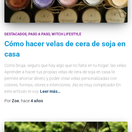
DESTACADOS
PASO A PASO
WITCH LIFESTYLE
Cómo hacer velas de cera de soja en
casa
Como bruja, seguro que hay algo que no falta en tu hogar: las velas.
Aprender a hacer tus propias velas de cera de soja en casa te
permite ahorrar dinero y poder crear velas personalizadas con
colores, formas, olores e intenciones. ¡No es muy complicado! En
este artículo te voy
Leer más…
Por
Zoe
, hace
4 años