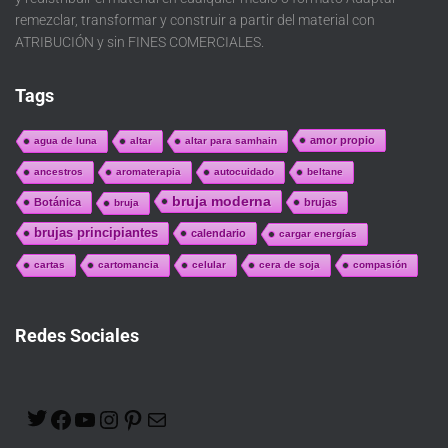
remezclar, transformar y construir a partir del material con
ATRIBUCIÓN y sin FINES COMERCIALES.
Tags
amor propio
agua de luna
altar
altar para samhain
ancestros
aromaterapia
autocuidado
beltane
bruja moderna
Botánica
brujas
bruja
brujas principiantes
calendario
cargar energías
cartas
cartomancia
celular
cera de soja
compasión
Redes Sociales