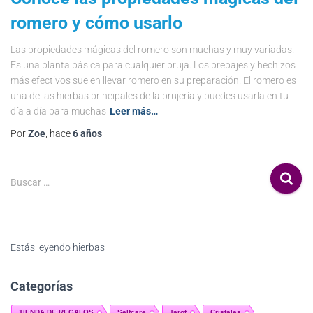
romero y cómo usarlo
Las propiedades mágicas del romero son muchas y muy variadas.
Es una planta básica para cualquier bruja. Los brebajes y hechizos
más efectivos suelen llevar romero en su preparación. El romero es
una de las hierbas principales de la brujería y puedes usarla en tu
día a día para muchas
Leer más…
Por
Zoe
, hace
6 años
Buscar …
Estás leyendo
hierbas
Categorías
TIENDA DE REGALOS
Selfcare
Tarot
Cristales