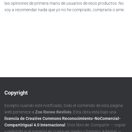
las opiniones de primera mano de usuarios de esos productos. No
voy a recomendar nada que yo no he comprado, compraría o ame.
Copyright
Excepto cuando esté notificado, todo el contenido de esta página
web pertenece a
Zoe Renee Revilois
. Esta obra está bajo una
licencia de Creative Commons Reconocimiento-NoComercial-
CompartirIgual 4.0 Internacional
. Eres libre de: Compartir — copiar
y redistribuir el material en cualquier medio o formato Adaptar —