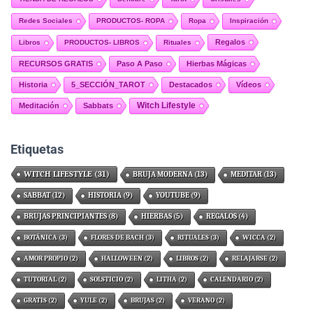
Redes Sociales
PRODUCTOS- ROPA
Ropa
Inspiración
Regalos
Libros
PRODUCTOS- LIBROS
Rituales
RECURSOS GRATIS
Paso A Paso
Hierbas Mágicas
Historia
5_SECCIÓN_TAROT
Destacados
Vídeos
Witch Lifestyle
Meditación
Sabbats
Etiquetas
WITCH LIFESTYLE
(31)
BRUJA MODERNA
(13)
MEDITAR
(13)
SABBAT
(12)
HISTORIA
(9)
YOUTUBE
(9)
BRUJAS PRINCIPIANTES
(8)
HIERBAS
(5)
REGALOS
(4)
BOTÁNICA
(3)
FLORES DE BACH
(3)
RITUALES
(3)
WICCA
(2)
AMOR PROPIO
(2)
HALLOWEEN
(2)
LIBROS
(2)
RELAJARSE
(2)
TUTORIAL
(2)
SOLSTICIO
(2)
LITHA
(2)
CALENDARIO
(2)
GRATIS
(2)
YULE
(2)
BRUJAS
(2)
VERANO
(2)