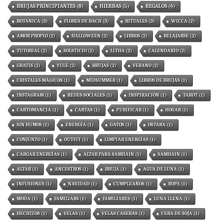
BRUJAS PRINCIPIANTES
(8)
HIERBAS
(5)
REGALOS
(4)
BOTÁNICA
(3)
FLORES DE BACH
(3)
RITUALES
(3)
WICCA
(2)
AMOR PROPIO
(2)
HALLOWEEN
(2)
LIBROS
(2)
RELAJARSE
(2)
TUTORIAL
(2)
SOLSTICIO
(2)
LITHA
(2)
CALENDARIO
(2)
GRATIS
(2)
YULE
(2)
BRUJAS
(2)
VERANO
(2)
CRISTALES MÁGICOS
(1)
MIDSUMMER
(1)
LIBROS DE BRUJAS
(1)
INSTAGRAM
(1)
REDES SOCIALES
(1)
INSPIRACIÓN
(1)
TAROT
(1)
CARTOMANCIA
(1)
CARTAS
(1)
PURIFICAR
(1)
HOGAR
(1)
SIN HUMOS
(1)
ENERGÍA
(1)
GATOS
(1)
OSTARA
(1)
CONJUNTO
(1)
OUTFIT
(1)
LIMPIAR ENERGÍAS
(1)
CARGAR ENERGÍAS
(1)
ALTAR PARA SAMHAIN
(1)
SAMHAIN
(1)
ALTAR
(1)
ANCESTROS
(1)
BRUJA
(1)
AGUA DE LUNA
(1)
INFUSIONES
(1)
NAVIDAD
(1)
CUMPLEAÑOS
(1)
ROPA
(1)
MODA
(1)
FAMILIARS
(1)
FAMILIARES
(1)
LUNA LLENA
(1)
HECHIZOS
(1)
VELAS
(1)
VELAS CASERAS
(1)
CERA DE SOJA
(1)