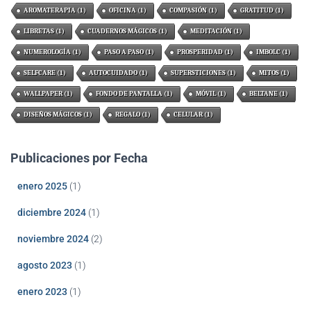
AROMATERAPIA
(1)
OFICINA
(1)
COMPASIÓN
(1)
GRATITUD
(1)
LIBRETAS
(1)
CUADERNOS MÁGICOS
(1)
MEDITACIÓN
(1)
NUMEROLOGÍA
(1)
PASO A PASO
(1)
PROSPERIDAD
(1)
IMBOLC
(1)
SELFCARE
(1)
AUTOCUIDADO
(1)
SUPERSTICIONES
(1)
MITOS
(1)
WALLPAPER
(1)
FONDO DE PANTALLA
(1)
MÓVIL
(1)
BELTANE
(1)
DISEÑOS MÁGICOS
(1)
REGALO
(1)
CELULAR
(1)
Publicaciones por Fecha
enero 2025
(1)
diciembre 2024
(1)
noviembre 2024
(2)
agosto 2023
(1)
enero 2023
(1)