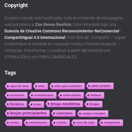
Copyright
Excepto cuando esté notificado, todo el contenido de esta página
web pertenece a
Zoe Renee Revilois
. Esta obra está bajo una
licencia de Creative Commons Reconocimiento-NoComercial-
CompartirIgual 4.0 Internacional
. Eres libre de: Compartir — copiar
y redistribuir el material en cualquier medio o formato Adaptar —
remezclar, transformar y construir a partir del material con
ATRIBUCIÓN y sin FINES COMERCIALES.
Tags
amor propio
agua de luna
altar
altar para samhain
ancestros
aromaterapia
autocuidado
beltane
bruja moderna
Botánica
brujas
bruja
brujas principiantes
calendario
cargar energías
cartas
cartomancia
celular
cera de soja
compasión