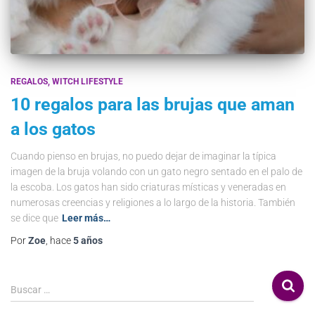
REGALOS
WITCH LIFESTYLE
10 regalos para las brujas que aman
a los gatos
Cuando pienso en brujas, no puedo dejar de imaginar la típica
imagen de la bruja volando con un gato negro sentado en el palo de
la escoba. Los gatos han sido criaturas místicas y veneradas en
numerosas creencias y religiones a lo largo de la historia. También
se dice que
Leer más…
Por
Zoe
, hace
5 años
Buscar …