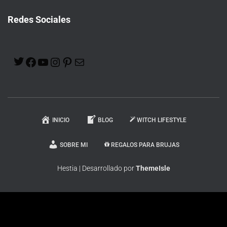
Redes Sociales
INICIO
BLOG
WITCH LIFESTYLE
SOBRE MI
REGALOS PARA BRUJAS
Hestia | Desarrollado por
ThemeIsle
En calidad de Afiliado de Amazon, obtengo ingresos por las compras
adscritas que cumplen los requisitos aplicables.