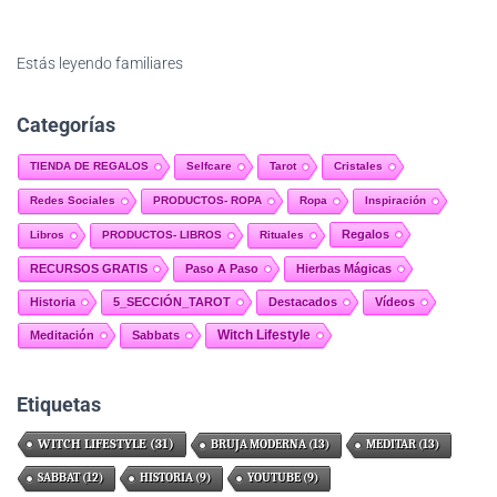
Estás leyendo
familiares
Categorías
TIENDA DE REGALOS
Selfcare
Tarot
Cristales
Redes Sociales
PRODUCTOS- ROPA
Ropa
Inspiración
Regalos
Libros
PRODUCTOS- LIBROS
Rituales
RECURSOS GRATIS
Paso A Paso
Hierbas Mágicas
Historia
5_SECCIÓN_TAROT
Destacados
Vídeos
Witch Lifestyle
Meditación
Sabbats
Etiquetas
WITCH LIFESTYLE
(31)
BRUJA MODERNA
(13)
MEDITAR
(13)
SABBAT
(12)
HISTORIA
(9)
YOUTUBE
(9)