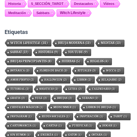
Historia
5_SECCIÓN_TAROT
Destacados
Vídeos
Witch Lifestyle
Meditación
Sabbats
Etiquetas
WITCH LIFESTYLE
(31)
BRUJA MODERNA
(13)
MEDITAR
(13)
SABBAT
(12)
HISTORIA
(9)
YOUTUBE
(9)
BRUJAS PRINCIPIANTES
(8)
HIERBAS
(5)
REGALOS
(4)
BOTÁNICA
(3)
FLORES DE BACH
(3)
RITUALES
(3)
WICCA
(2)
AMOR PROPIO
(2)
HALLOWEEN
(2)
LIBROS
(2)
RELAJARSE
(2)
TUTORIAL
(2)
SOLSTICIO
(2)
LITHA
(2)
CALENDARIO
(2)
GRATIS
(2)
YULE
(2)
BRUJAS
(2)
VERANO
(2)
CRISTALES MÁGICOS
(1)
MIDSUMMER
(1)
LIBROS DE BRUJAS
(1)
INSTAGRAM
(1)
REDES SOCIALES
(1)
INSPIRACIÓN
(1)
TAROT
(1)
CARTOMANCIA
(1)
CARTAS
(1)
PURIFICAR
(1)
HOGAR
(1)
SIN HUMOS
(1)
ENERGÍA
(1)
GATOS
(1)
OSTARA
(1)