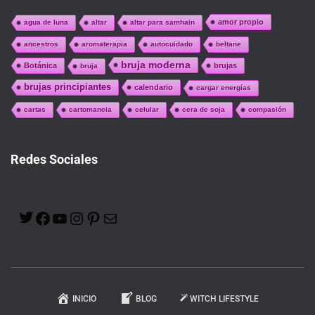
amor propio
agua de luna
altar
altar para samhain
ancestros
aromaterapia
autocuidado
beltane
bruja moderna
Botánica
brujas
bruja
brujas principiantes
calendario
cargar energías
cartas
cartomancia
celular
cera de soja
compasión
Redes Sociales
INICIO
BLOG
WITCH LIFESTYLE