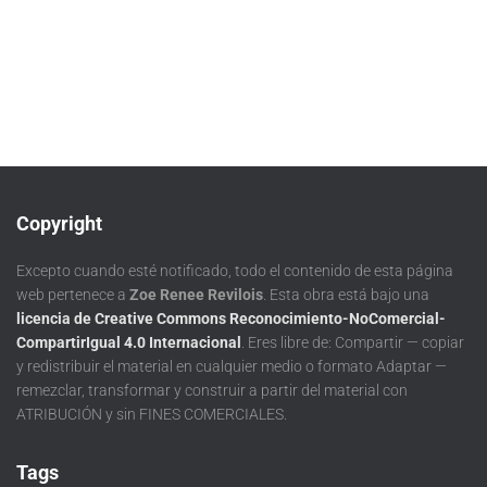
Copyright
Excepto cuando esté notificado, todo el contenido de esta página
web pertenece a
Zoe Renee Revilois
. Esta obra está bajo una
licencia de Creative Commons Reconocimiento-NoComercial-
CompartirIgual 4.0 Internacional
. Eres libre de: Compartir — copiar
y redistribuir el material en cualquier medio o formato Adaptar —
remezclar, transformar y construir a partir del material con
ATRIBUCIÓN y sin FINES COMERCIALES.
Tags