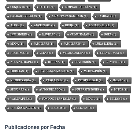
CONJUNTO
(1)
OUTFIT
(1)
LIMPIAR ENERGÍAS
(1)
CARGAR ENERGÍAS
(1)
ALTAR PARA SAMHAIN
(1)
SAMHAIN
(1)
ALTAR
(1)
ANCESTROS
(1)
BRUJA
(1)
AGUA DE LUNA
(1)
INFUSIONES
(1)
NAVIDAD
(1)
CUMPLEAÑOS
(1)
ROPA
(1)
MODA
(1)
FAMILIARS
(1)
FAMILIARES
(1)
LUNA LLENA
(1)
HECHIZOS
(1)
VELAS
(1)
VELAS CASERAS
(1)
CERA DE SOJA
(1)
AROMATERAPIA
(1)
OFICINA
(1)
COMPASIÓN
(1)
GRATITUD
(1)
LIBRETAS
(1)
CUADERNOS MÁGICOS
(1)
MEDITACIÓN
(1)
NUMEROLOGÍA
(1)
PASO A PASO
(1)
PROSPERIDAD
(1)
IMBOLC
(1)
SELFCARE
(1)
AUTOCUIDADO
(1)
SUPERSTICIONES
(1)
MITOS
(1)
WALLPAPER
(1)
FONDO DE PANTALLA
(1)
MÓVIL
(1)
BELTANE
(1)
DISEÑOS MÁGICOS
(1)
REGALO
(1)
CELULAR
(1)
Publicaciones por Fecha