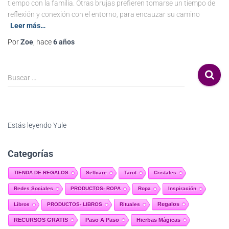
tiempo con la familia. Otras brujas prefieren tomarse un tiempo de
reflexión y conexión con el entorno, para encauzar su camino
Leer más…
Por
Zoe
, hace
6 años
Buscar …
Estás leyendo
Yule
Categorías
TIENDA DE REGALOS
Selfcare
Tarot
Cristales
Redes Sociales
PRODUCTOS- ROPA
Ropa
Inspiración
Regalos
Libros
PRODUCTOS- LIBROS
Rituales
RECURSOS GRATIS
Paso A Paso
Hierbas Mágicas