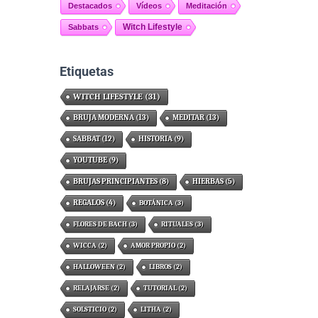
Destacados
Vídeos
Meditación
Witch Lifestyle
Sabbats
Etiquetas
WITCH LIFESTYLE
(31)
BRUJA MODERNA
(13)
MEDITAR
(13)
SABBAT
(12)
HISTORIA
(9)
YOUTUBE
(9)
BRUJAS PRINCIPIANTES
(8)
HIERBAS
(5)
REGALOS
(4)
BOTÁNICA
(3)
FLORES DE BACH
(3)
RITUALES
(3)
WICCA
(2)
AMOR PROPIO
(2)
HALLOWEEN
(2)
LIBROS
(2)
RELAJARSE
(2)
TUTORIAL
(2)
SOLSTICIO
(2)
LITHA
(2)