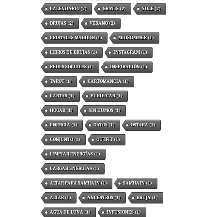
CALENDARIO
(2)
GRATIS
(2)
YULE
(2)
BRUJAS
(2)
VERANO
(2)
CRISTALES MÁGICOS
(1)
MIDSUMMER
(1)
LIBROS DE BRUJAS
(1)
INSTAGRAM
(1)
REDES SOCIALES
(1)
INSPIRACIÓN
(1)
TAROT
(1)
CARTOMANCIA
(1)
CARTAS
(1)
PURIFICAR
(1)
HOGAR
(1)
SIN HUMOS
(1)
ENERGÍA
(1)
GATOS
(1)
OSTARA
(1)
CONJUNTO
(1)
OUTFIT
(1)
LIMPIAR ENERGÍAS
(1)
CARGAR ENERGÍAS
(1)
ALTAR PARA SAMHAIN
(1)
SAMHAIN
(1)
ALTAR
(1)
ANCESTROS
(1)
BRUJA
(1)
AGUA DE LUNA
(1)
INFUSIONES
(1)