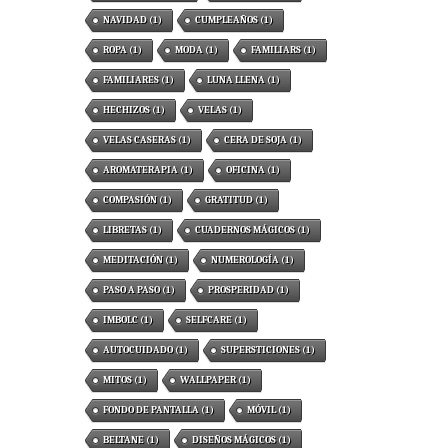
NAVIDAD
(1)
CUMPLEAÑOS
(1)
ROPA
(1)
MODA
(1)
FAMILIARS
(1)
FAMILIARES
(1)
LUNA LLENA
(1)
HECHIZOS
(1)
VELAS
(1)
VELAS CASERAS
(1)
CERA DE SOJA
(1)
AROMATERAPIA
(1)
OFICINA
(1)
COMPASIÓN
(1)
GRATITUD
(1)
LIBRETAS
(1)
CUADERNOS MÁGICOS
(1)
MEDITACIÓN
(1)
NUMEROLOGÍA
(1)
PASO A PASO
(1)
PROSPERIDAD
(1)
IMBOLC
(1)
SELFCARE
(1)
AUTOCUIDADO
(1)
SUPERSTICIONES
(1)
MITOS
(1)
WALLPAPER
(1)
FONDO DE PANTALLA
(1)
MÓVIL
(1)
BELTANE
(1)
DISEÑOS MÁGICOS
(1)