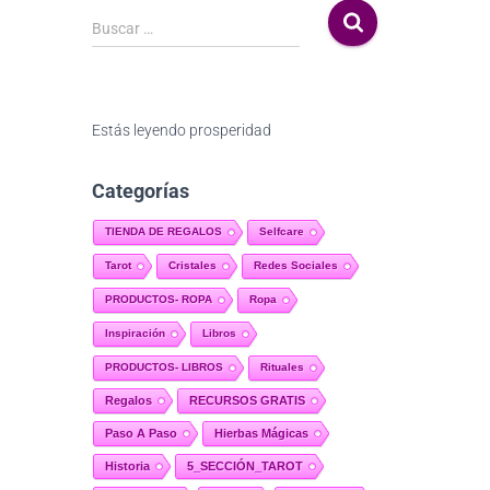
Buscar …
Estás leyendo
prosperidad
Categorías
TIENDA DE REGALOS
Selfcare
Tarot
Cristales
Redes Sociales
PRODUCTOS- ROPA
Ropa
Inspiración
Libros
PRODUCTOS- LIBROS
Rituales
Regalos
RECURSOS GRATIS
Paso A Paso
Hierbas Mágicas
Historia
5_SECCIÓN_TAROT