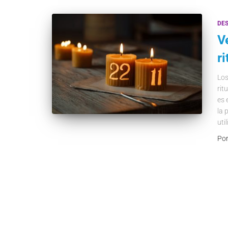
DE
V
r
Los
rit
es 
la 
uti
Po