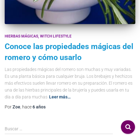
HIERBAS MÁGICAS
WITCH LIFESTYLE
Conoce las propiedades mágicas del
romero y cómo usarlo
Las propiedades mágicas del romero son muchas y muy variadas.
Es una planta básica para cualquier bruja. Los brebajes y hechizos
más efectivos suelen llevar romero en su preparación. El romero es
una de las hierbas principales de la brujería y puedes usarla en tu
día a día para muchas
Leer más…
Por
Zoe
, hace
6 años
Buscar …