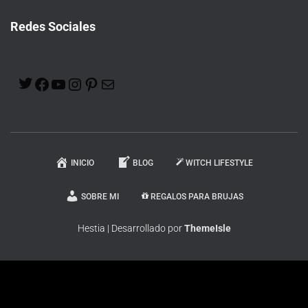
Redes Sociales
INICIO
BLOG
WITCH LIFESTYLE
SOBRE MI
REGALOS PARA BRUJAS
Hestia | Desarrollado por
ThemeIsle
En calidad de Afiliado de Amazon, obtengo ingresos por las compras
adscritas que cumplen los requisitos aplicables.