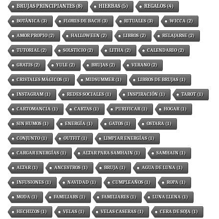
BRUJAS PRINCIPIANTES
(8)
HIERBAS
(5)
REGALOS
(4)
BOTÁNICA
(3)
FLORES DE BACH
(3)
RITUALES
(3)
WICCA
(2)
AMOR PROPIO
(2)
HALLOWEEN
(2)
LIBROS
(2)
RELAJARSE
(2)
TUTORIAL
(2)
SOLSTICIO
(2)
LITHA
(2)
CALENDARIO
(2)
GRATIS
(2)
YULE
(2)
BRUJAS
(2)
VERANO
(2)
CRISTALES MÁGICOS
(1)
MIDSUMMER
(1)
LIBROS DE BRUJAS
(1)
INSTAGRAM
(1)
REDES SOCIALES
(1)
INSPIRACIÓN
(1)
TAROT
(1)
CARTOMANCIA
(1)
CARTAS
(1)
PURIFICAR
(1)
HOGAR
(1)
SIN HUMOS
(1)
ENERGÍA
(1)
GATOS
(1)
OSTARA
(1)
CONJUNTO
(1)
OUTFIT
(1)
LIMPIAR ENERGÍAS
(1)
CARGAR ENERGÍAS
(1)
ALTAR PARA SAMHAIN
(1)
SAMHAIN
(1)
ALTAR
(1)
ANCESTROS
(1)
BRUJA
(1)
AGUA DE LUNA
(1)
INFUSIONES
(1)
NAVIDAD
(1)
CUMPLEAÑOS
(1)
ROPA
(1)
MODA
(1)
FAMILIARS
(1)
FAMILIARES
(1)
LUNA LLENA
(1)
HECHIZOS
(1)
VELAS
(1)
VELAS CASERAS
(1)
CERA DE SOJA
(1)