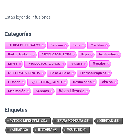
Estás leyendo
infusiones
Categorías
TIENDA DE REGALOS
Selfcare
Tarot
Cristales
Redes Sociales
PRODUCTOS- ROPA
Ropa
Inspiración
Regalos
Libros
PRODUCTOS- LIBROS
Rituales
RECURSOS GRATIS
Paso A Paso
Hierbas Mágicas
Historia
5_SECCIÓN_TAROT
Destacados
Vídeos
Witch Lifestyle
Meditación
Sabbats
Etiquetas
WITCH LIFESTYLE
(31)
BRUJA MODERNA
(13)
MEDITAR
(13)
SABBAT
(12)
HISTORIA
(9)
YOUTUBE
(9)