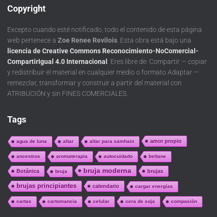
Copyright
Excepto cuando esté notificado, todo el contenido de esta página
web pertenece a
Zoe Renee Revilois
. Esta obra está bajo una
licencia de Creative Commons Reconocimiento-NoComercial-
CompartirIgual 4.0 Internacional
. Eres libre de: Compartir — copiar
y redistribuir el material en cualquier medio o formato Adaptar —
remezclar, transformar y construir a partir del material con
ATRIBUCIÓN y sin FINES COMERCIALES.
Tags
amor propio
agua de luna
altar
altar para samhain
ancestros
aromaterapia
autocuidado
beltane
bruja moderna
Botánica
brujas
bruja
brujas principiantes
calendario
cargar energías
cartas
cartomancia
celular
cera de soja
compasión