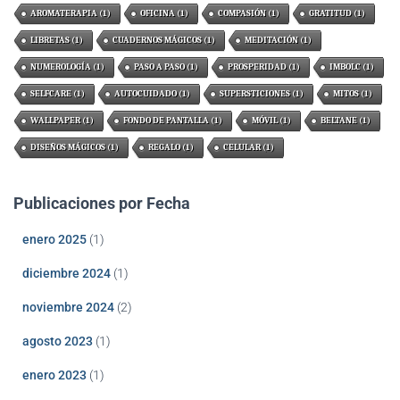
AROMATERAPIA
(1)
OFICINA
(1)
COMPASIÓN
(1)
GRATITUD
(1)
LIBRETAS
(1)
CUADERNOS MÁGICOS
(1)
MEDITACIÓN
(1)
NUMEROLOGÍA
(1)
PASO A PASO
(1)
PROSPERIDAD
(1)
IMBOLC
(1)
SELFCARE
(1)
AUTOCUIDADO
(1)
SUPERSTICIONES
(1)
MITOS
(1)
WALLPAPER
(1)
FONDO DE PANTALLA
(1)
MÓVIL
(1)
BELTANE
(1)
DISEÑOS MÁGICOS
(1)
REGALO
(1)
CELULAR
(1)
Publicaciones por Fecha
enero 2025
(1)
diciembre 2024
(1)
noviembre 2024
(2)
agosto 2023
(1)
enero 2023
(1)