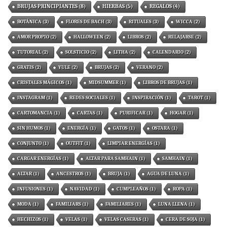
BRUJAS PRINCIPIANTES
(8)
HIERBAS
(5)
REGALOS
(4)
BOTÁNICA
(3)
FLORES DE BACH
(3)
RITUALES
(3)
WICCA
(2)
AMOR PROPIO
(2)
HALLOWEEN
(2)
LIBROS
(2)
RELAJARSE
(2)
TUTORIAL
(2)
SOLSTICIO
(2)
LITHA
(2)
CALENDARIO
(2)
GRATIS
(2)
YULE
(2)
BRUJAS
(2)
VERANO
(2)
CRISTALES MÁGICOS
(1)
MIDSUMMER
(1)
LIBROS DE BRUJAS
(1)
INSTAGRAM
(1)
REDES SOCIALES
(1)
INSPIRACIÓN
(1)
TAROT
(1)
CARTOMANCIA
(1)
CARTAS
(1)
PURIFICAR
(1)
HOGAR
(1)
SIN HUMOS
(1)
ENERGÍA
(1)
GATOS
(1)
OSTARA
(1)
CONJUNTO
(1)
OUTFIT
(1)
LIMPIAR ENERGÍAS
(1)
CARGAR ENERGÍAS
(1)
ALTAR PARA SAMHAIN
(1)
SAMHAIN
(1)
ALTAR
(1)
ANCESTROS
(1)
BRUJA
(1)
AGUA DE LUNA
(1)
INFUSIONES
(1)
NAVIDAD
(1)
CUMPLEAÑOS
(1)
ROPA
(1)
MODA
(1)
FAMILIARS
(1)
FAMILIARES
(1)
LUNA LLENA
(1)
HECHIZOS
(1)
VELAS
(1)
VELAS CASERAS
(1)
CERA DE SOJA
(1)