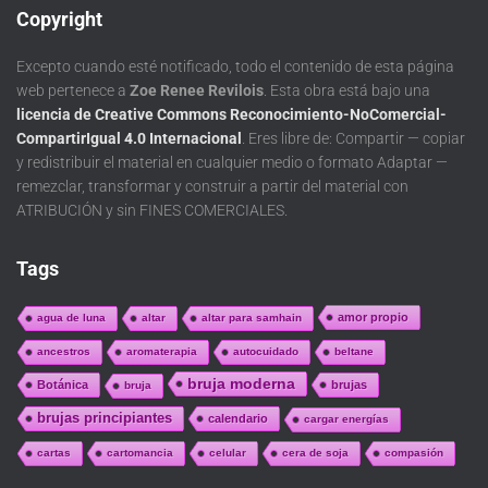
Copyright
Excepto cuando esté notificado, todo el contenido de esta página
web pertenece a
Zoe Renee Revilois
. Esta obra está bajo una
licencia de Creative Commons Reconocimiento-NoComercial-
CompartirIgual 4.0 Internacional
. Eres libre de: Compartir — copiar
y redistribuir el material en cualquier medio o formato Adaptar —
remezclar, transformar y construir a partir del material con
ATRIBUCIÓN y sin FINES COMERCIALES.
Tags
amor propio
agua de luna
altar
altar para samhain
ancestros
aromaterapia
autocuidado
beltane
bruja moderna
Botánica
brujas
bruja
brujas principiantes
calendario
cargar energías
cartas
cartomancia
celular
cera de soja
compasión