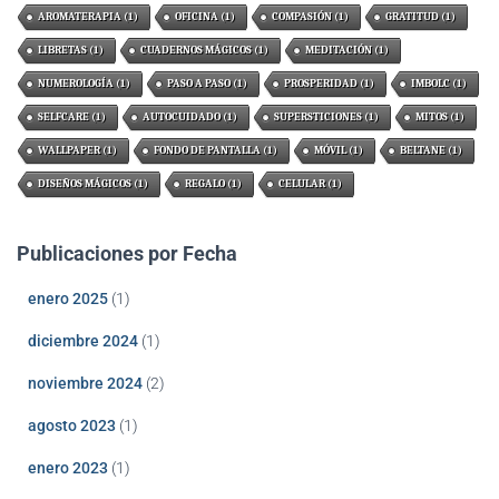
AROMATERAPIA
(1)
OFICINA
(1)
COMPASIÓN
(1)
GRATITUD
(1)
LIBRETAS
(1)
CUADERNOS MÁGICOS
(1)
MEDITACIÓN
(1)
NUMEROLOGÍA
(1)
PASO A PASO
(1)
PROSPERIDAD
(1)
IMBOLC
(1)
SELFCARE
(1)
AUTOCUIDADO
(1)
SUPERSTICIONES
(1)
MITOS
(1)
WALLPAPER
(1)
FONDO DE PANTALLA
(1)
MÓVIL
(1)
BELTANE
(1)
DISEÑOS MÁGICOS
(1)
REGALO
(1)
CELULAR
(1)
Publicaciones por Fecha
enero 2025
(1)
diciembre 2024
(1)
noviembre 2024
(2)
agosto 2023
(1)
enero 2023
(1)