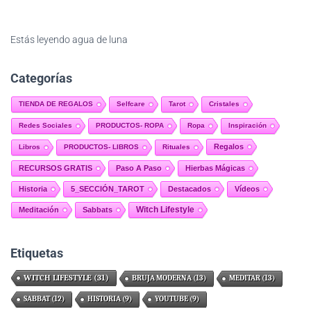
Estás leyendo
agua de luna
Categorías
TIENDA DE REGALOS
Selfcare
Tarot
Cristales
Redes Sociales
PRODUCTOS- ROPA
Ropa
Inspiración
Regalos
Libros
PRODUCTOS- LIBROS
Rituales
RECURSOS GRATIS
Paso A Paso
Hierbas Mágicas
Historia
5_SECCIÓN_TAROT
Destacados
Vídeos
Witch Lifestyle
Meditación
Sabbats
Etiquetas
WITCH LIFESTYLE
(31)
BRUJA MODERNA
(13)
MEDITAR
(13)
SABBAT
(12)
HISTORIA
(9)
YOUTUBE
(9)