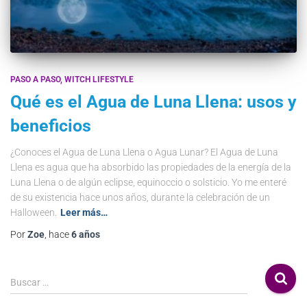
PASO A PASO
WITCH LIFESTYLE
Qué es el Agua de Luna Llena: usos y
beneficios
¿Conoces el Agua de Luna Llena o Agua Lunar? El Agua de Luna
Llena es agua que ha absorbido las propiedades de la energía de la
Luna Llena o de algún eclipse, equinoccio o solsticio. Yo me enteré
de su existencia hace unos años, durante la celebración de un
Halloween.
Leer más…
Por
Zoe
, hace
6 años
Buscar …