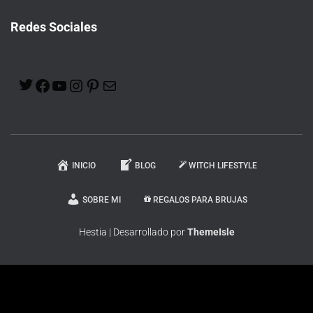
Redes Sociales
INICIO
BLOG
WITCH LIFESTYLE
SOBRE MI
REGALOS PARA BRUJAS
Hestia | Desarrollado por
ThemeIsle
En calidad de Afiliado de Amazon, obtengo ingresos por las compras
adscritas que cumplen los requisitos aplicables.