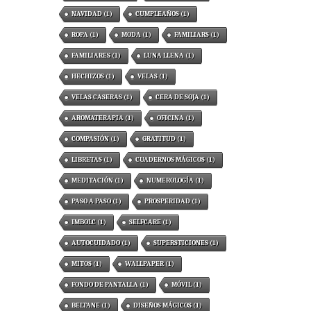
NAVIDAD
(1)
CUMPLEAÑOS
(1)
ROPA
(1)
MODA
(1)
FAMILIARS
(1)
FAMILIARES
(1)
LUNA LLENA
(1)
HECHIZOS
(1)
VELAS
(1)
VELAS CASERAS
(1)
CERA DE SOJA
(1)
AROMATERAPIA
(1)
OFICINA
(1)
COMPASIÓN
(1)
GRATITUD
(1)
LIBRETAS
(1)
CUADERNOS MÁGICOS
(1)
MEDITACIÓN
(1)
NUMEROLOGÍA
(1)
PASO A PASO
(1)
PROSPERIDAD
(1)
IMBOLC
(1)
SELFCARE
(1)
AUTOCUIDADO
(1)
SUPERSTICIONES
(1)
MITOS
(1)
WALLPAPER
(1)
FONDO DE PANTALLA
(1)
MÓVIL
(1)
BELTANE
(1)
DISEÑOS MÁGICOS
(1)