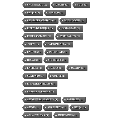
CALENDARIO
(2)
GRATIS
(2)
YULE
(2)
BRUJAS
(2)
VERANO
(2)
CRISTALES MÁGICOS
(1)
MIDSUMMER
(1)
LIBROS DE BRUJAS
(1)
INSTAGRAM
(1)
REDES SOCIALES
(1)
INSPIRACIÓN
(1)
TAROT
(1)
CARTOMANCIA
(1)
CARTAS
(1)
PURIFICAR
(1)
HOGAR
(1)
SIN HUMOS
(1)
ENERGÍA
(1)
GATOS
(1)
OSTARA
(1)
CONJUNTO
(1)
OUTFIT
(1)
LIMPIAR ENERGÍAS
(1)
CARGAR ENERGÍAS
(1)
ALTAR PARA SAMHAIN
(1)
SAMHAIN
(1)
ALTAR
(1)
ANCESTROS
(1)
BRUJA
(1)
AGUA DE LUNA
(1)
INFUSIONES
(1)