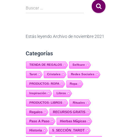
Buscar …
Estás leyendo
Archivo de noviembre 2021
Categorías
TIENDA DE REGALOS
Selfcare
Tarot
Cristales
Redes Sociales
PRODUCTOS- ROPA
Ropa
Inspiración
Libros
PRODUCTOS- LIBROS
Rituales
Regalos
RECURSOS GRATIS
Paso A Paso
Hierbas Mágicas
Historia
5_SECCIÓN_TAROT