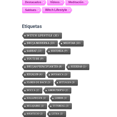
Destacados
Vídeos
Meditación
Witch Lifestyle
Sabbats
Etiquetas
WITCH LIFESTYLE
(31)
BRUJA MODERNA
(13)
MEDITAR
(13)
SABBAT
(12)
HISTORIA
(9)
YOUTUBE
(9)
BRUJAS PRINCIPIANTES
(8)
HIERBAS
(5)
REGALOS
(4)
BOTÁNICA
(3)
FLORES DE BACH
(3)
RITUALES
(3)
WICCA
(2)
AMOR PROPIO
(2)
HALLOWEEN
(2)
LIBROS
(2)
RELAJARSE
(2)
TUTORIAL
(2)
SOLSTICIO
(2)
LITHA
(2)