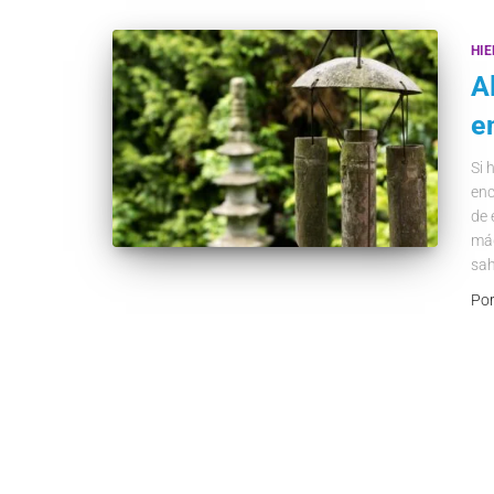
HI
A
e
Si 
enc
de 
mág
sah
Po