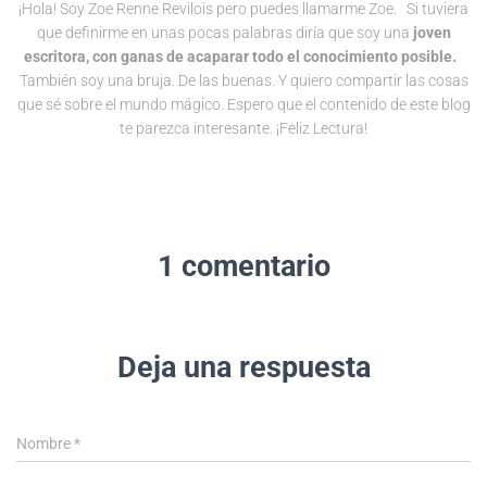
¡Hola! Soy Zoe Renne Revilois pero puedes llamarme Zoe. Si tuviera
que definirme en unas pocas palabras diría que soy una
joven
escritora, con ganas de acaparar todo el conocimiento posible.
También soy una bruja. De las buenas. Y quiero compartir las cosas
que sé sobre el mundo mágico. Espero que el contenido de este blog
te parezca interesante. ¡Feliz Lectura!
1 comentario
Deja una respuesta
Nombre
*