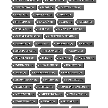
LIBROS DE BRUJAS
(1)
INSTAGRAM
(1)
REDES SOCIALES
(1)
INSPIRACIÓN
(1)
TAROT
(1)
CARTOMANCIA
(1)
CARTAS
(1)
PURIFICAR
(1)
HOGAR
(1)
SIN HUMOS
(1)
ENERGÍA
(1)
GATOS
(1)
OSTARA
(1)
CONJUNTO
(1)
OUTFIT
(1)
LIMPIAR ENERGÍAS
(1)
CARGAR ENERGÍAS
(1)
ALTAR PARA SAMHAIN
(1)
SAMHAIN
(1)
ALTAR
(1)
ANCESTROS
(1)
BRUJA
(1)
AGUA DE LUNA
(1)
INFUSIONES
(1)
NAVIDAD
(1)
CUMPLEAÑOS
(1)
ROPA
(1)
MODA
(1)
FAMILIARS
(1)
FAMILIARES
(1)
LUNA LLENA
(1)
HECHIZOS
(1)
VELAS
(1)
VELAS CASERAS
(1)
CERA DE SOJA
(1)
AROMATERAPIA
(1)
OFICINA
(1)
COMPASIÓN
(1)
GRATITUD
(1)
LIBRETAS
(1)
CUADERNOS MÁGICOS
(1)
MEDITACIÓN
(1)
NUMEROLOGÍA
(1)
PASO A PASO
(1)
PROSPERIDAD
(1)
IMBOLC
(1)
SELFCARE
(1)