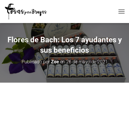
C
A
M
B
Flores de Bach: Los 7 ayudantes y
I
A
sus beneficios
R
M
O
Publicado por
Zoe
en
26 de mayo de 2021
D
O
D
E
N
A
V
E
G
A
C
I