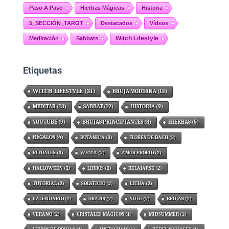
Paso A Paso
Hierbas Mágicas
Historia
5_SECCIÓN_TAROT
Destacados
Vídeos
Witch Lifestyle
Meditación
Sabbats
Etiquetas
WITCH LIFESTYLE
(31)
BRUJA MODERNA
(13)
MEDITAR
(13)
SABBAT
(12)
HISTORIA
(9)
YOUTUBE
(9)
BRUJAS PRINCIPIANTES
(8)
HIERBAS
(5)
REGALOS
(4)
BOTÁNICA
(3)
FLORES DE BACH
(3)
RITUALES
(3)
WICCA
(2)
AMOR PROPIO
(2)
HALLOWEEN
(2)
LIBROS
(2)
RELAJARSE
(2)
TUTORIAL
(2)
SOLSTICIO
(2)
LITHA
(2)
CALENDARIO
(2)
GRATIS
(2)
YULE
(2)
BRUJAS
(2)
VERANO
(2)
CRISTALES MÁGICOS
(1)
MIDSUMMER
(1)