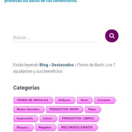
procesan los datos de tus comentarios.
Buscar …
Estás leyendo
Blog
»
Destacados
»
Flores de Bach: Los 7
ayudantes y sus beneficios
Categorías
TIENDA DE REGALOS
Selfcare
Tarot
Cristales
Redes Sociales
PRODUCTOS- ROPA
Ropa
Inspiración
Libros
PRODUCTOS- LIBROS
Regalos
RECURSOS GRATIS
Rituales