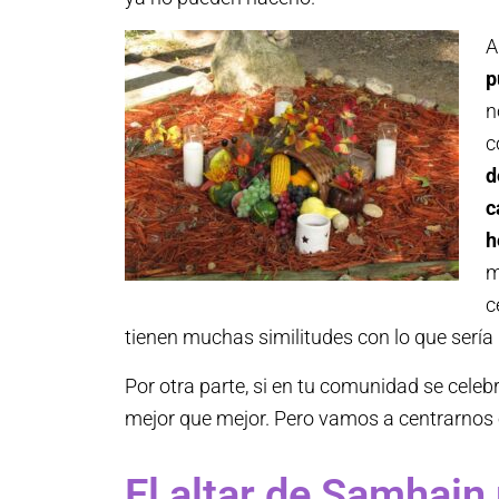
A
p
n
c
d
c
h
m
c
tienen muchas similitudes con lo que sería
Por otra parte, si en tu comunidad se cele
mejor que mejor. Pero vamos a centrarnos
El altar de Samhain