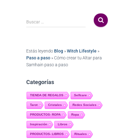
Buscar …
Estás leyendo
Blog
»
Witch Lifestyle
»
Paso a paso
»
Cómo crear tu Altar para
Samhain paso a paso
Categorías
TIENDA DE REGALOS
Selfcare
Tarot
Cristales
Redes Sociales
PRODUCTOS- ROPA
Ropa
Inspiración
Libros
PRODUCTOS- LIBROS
Rituales