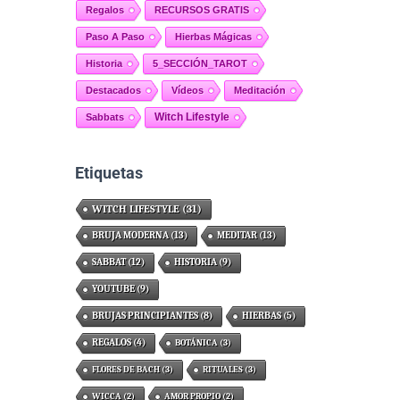
Regalos
RECURSOS GRATIS
Paso A Paso
Hierbas Mágicas
Historia
5_SECCIÓN_TAROT
Destacados
Vídeos
Meditación
Witch Lifestyle
Sabbats
Etiquetas
WITCH LIFESTYLE
(31)
BRUJA MODERNA
(13)
MEDITAR
(13)
SABBAT
(12)
HISTORIA
(9)
YOUTUBE
(9)
BRUJAS PRINCIPIANTES
(8)
HIERBAS
(5)
REGALOS
(4)
BOTÁNICA
(3)
FLORES DE BACH
(3)
RITUALES
(3)
WICCA
(2)
AMOR PROPIO
(2)