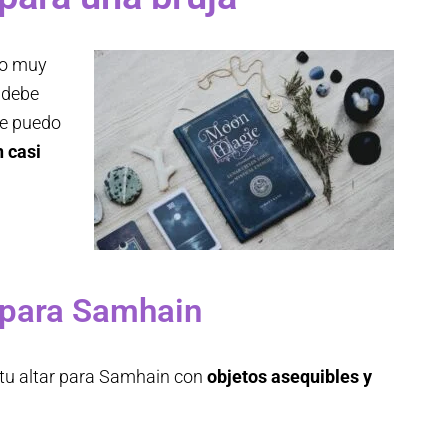
go muy
i debe
te puedo
 casi
r para Samhain
tu altar para Samhain con
objetos asequibles y