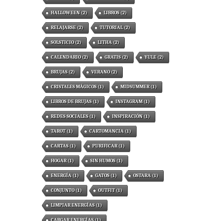
HALLOWEEN
(2)
LIBROS
(2)
RELAJARSE
(2)
TUTORIAL
(2)
SOLSTICIO
(2)
LITHA
(2)
CALENDARIO
(2)
GRATIS
(2)
YULE
(2)
BRUJAS
(2)
VERANO
(2)
CRISTALES MÁGICOS
(1)
MIDSUMMER
(1)
LIBROS DE BRUJAS
(1)
INSTAGRAM
(1)
REDES SOCIALES
(1)
INSPIRACIÓN
(1)
TAROT
(1)
CARTOMANCIA
(1)
CARTAS
(1)
PURIFICAR
(1)
HOGAR
(1)
SIN HUMOS
(1)
ENERGÍA
(1)
GATOS
(1)
OSTARA
(1)
CONJUNTO
(1)
OUTFIT
(1)
LIMPIAR ENERGÍAS
(1)
CARGAR ENERGÍAS
(1)