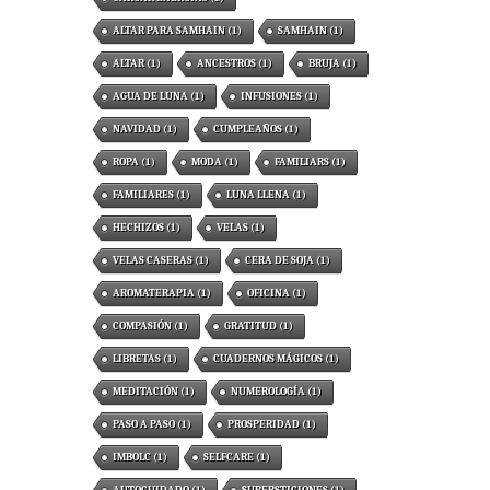
ALTAR PARA SAMHAIN
(1)
SAMHAIN
(1)
ALTAR
(1)
ANCESTROS
(1)
BRUJA
(1)
AGUA DE LUNA
(1)
INFUSIONES
(1)
NAVIDAD
(1)
CUMPLEAÑOS
(1)
ROPA
(1)
MODA
(1)
FAMILIARS
(1)
FAMILIARES
(1)
LUNA LLENA
(1)
HECHIZOS
(1)
VELAS
(1)
VELAS CASERAS
(1)
CERA DE SOJA
(1)
AROMATERAPIA
(1)
OFICINA
(1)
COMPASIÓN
(1)
GRATITUD
(1)
LIBRETAS
(1)
CUADERNOS MÁGICOS
(1)
MEDITACIÓN
(1)
NUMEROLOGÍA
(1)
PASO A PASO
(1)
PROSPERIDAD
(1)
IMBOLC
(1)
SELFCARE
(1)
AUTOCUIDADO
(1)
SUPERSTICIONES
(1)