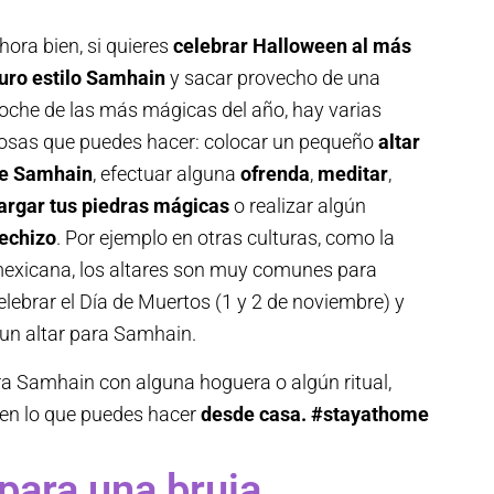
hora bien, si quieres
celebrar Halloween al más
uro estilo Samhain
y sacar provecho de una
oche de las más mágicas del año, hay varias
osas que puedes hacer: colocar un pequeño
altar
e Samhain
, efectuar alguna
ofrenda
,
meditar
,
argar tus piedras mágicas
o realizar algún
echizo
. Por ejemplo en otras culturas, como la
exicana, los altares son muy comunes para
elebrar el Día de Muertos (1 y 2 de noviembre) y
 un altar para Samhain.
bra Samhain con alguna hoguera o algún ritual,
 en lo que puedes hacer
desde casa. #stayathome
 para una bruja