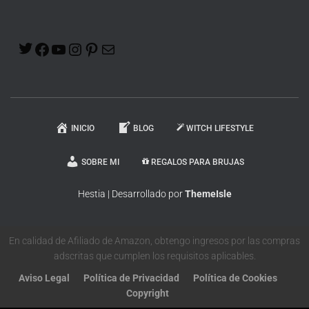
INICIO
BLOG
WITCH LIFESTYLE
SOBRE MI
REGALOS PARA BRUJAS
Hestia | Desarrollado por
ThemeIsle
En calidad de Afiliado de Amazon, obtengo ingresos por las compras
adscritas que cumplen los requisitos aplicables.
Aviso Legal
Política de Privacidad
Política de Cookies
Copyright