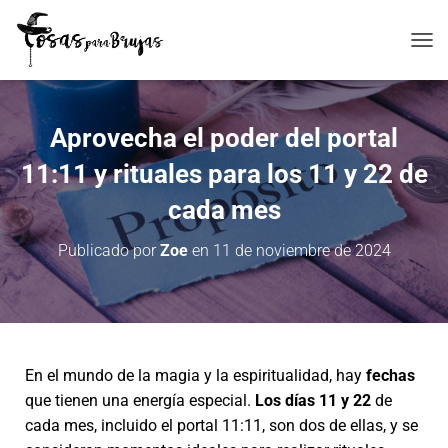
C
A
M
B
Aprovecha el poder del portal
I
A
11:11 y rituales para los 11 y 22 de
R
M
cada mes
O
D
O
Publicado por
Zoe
en
11 de noviembre de 2024
D
E
N
A
V
E
En el mundo de la magia y la espiritualidad, hay
fechas
G
A
que tienen una energía especial.
Los días 11 y 22
de
C
cada mes, incluido el portal 11:11, son dos de ellas, y se
I