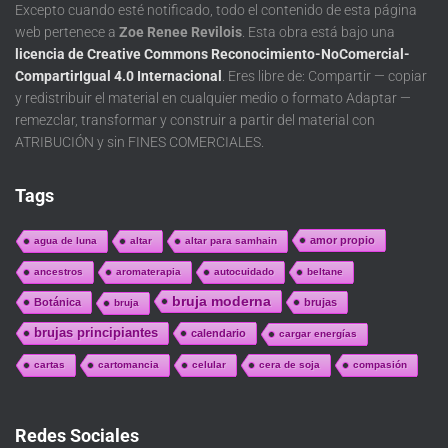
Excepto cuando esté notificado, todo el contenido de esta página
web pertenece a
Zoe Renee Revilois
. Esta obra está bajo una
licencia de Creative Commons Reconocimiento-NoComercial-
CompartirIgual 4.0 Internacional
. Eres libre de: Compartir — copiar
y redistribuir el material en cualquier medio o formato Adaptar —
remezclar, transformar y construir a partir del material con
ATRIBUCIÓN y sin FINES COMERCIALES.
Tags
amor propio
agua de luna
altar
altar para samhain
ancestros
aromaterapia
autocuidado
beltane
bruja moderna
Botánica
brujas
bruja
brujas principiantes
calendario
cargar energías
cartas
cartomancia
celular
cera de soja
compasión
Redes Sociales