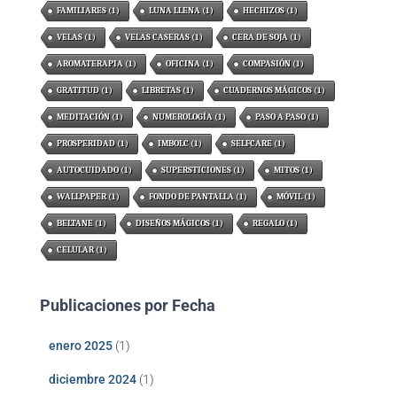
FAMILIARES
(1)
LUNA LLENA
(1)
HECHIZOS
(1)
VELAS
(1)
VELAS CASERAS
(1)
CERA DE SOJA
(1)
AROMATERAPIA
(1)
OFICINA
(1)
COMPASIÓN
(1)
GRATITUD
(1)
LIBRETAS
(1)
CUADERNOS MÁGICOS
(1)
MEDITACIÓN
(1)
NUMEROLOGÍA
(1)
PASO A PASO
(1)
PROSPERIDAD
(1)
IMBOLC
(1)
SELFCARE
(1)
AUTOCUIDADO
(1)
SUPERSTICIONES
(1)
MITOS
(1)
WALLPAPER
(1)
FONDO DE PANTALLA
(1)
MÓVIL
(1)
BELTANE
(1)
DISEÑOS MÁGICOS
(1)
REGALO
(1)
CELULAR
(1)
Publicaciones por Fecha
enero 2025
(1)
diciembre 2024
(1)