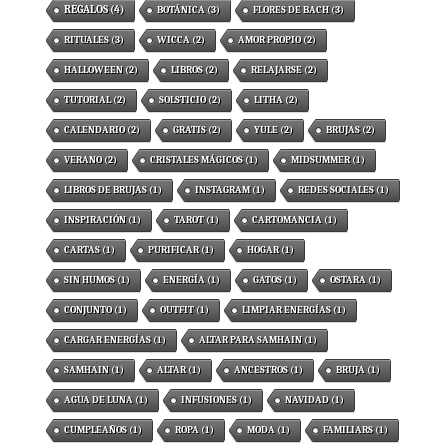
REGALOS
(4)
BOTÁNICA
(3)
FLORES DE BACH
(3)
RITUALES
(3)
WICCA
(2)
AMOR PROPIO
(2)
HALLOWEEN
(2)
LIBROS
(2)
RELAJARSE
(2)
TUTORIAL
(2)
SOLSTICIO
(2)
LITHA
(2)
CALENDARIO
(2)
GRATIS
(2)
YULE
(2)
BRUJAS
(2)
VERANO
(2)
CRISTALES MÁGICOS
(1)
MIDSUMMER
(1)
LIBROS DE BRUJAS
(1)
INSTAGRAM
(1)
REDES SOCIALES
(1)
INSPIRACIÓN
(1)
TAROT
(1)
CARTOMANCIA
(1)
CARTAS
(1)
PURIFICAR
(1)
HOGAR
(1)
SIN HUMOS
(1)
ENERGÍA
(1)
GATOS
(1)
OSTARA
(1)
CONJUNTO
(1)
OUTFIT
(1)
LIMPIAR ENERGÍAS
(1)
CARGAR ENERGÍAS
(1)
ALTAR PARA SAMHAIN
(1)
SAMHAIN
(1)
ALTAR
(1)
ANCESTROS
(1)
BRUJA
(1)
AGUA DE LUNA
(1)
INFUSIONES
(1)
NAVIDAD
(1)
CUMPLEAÑOS
(1)
ROPA
(1)
MODA
(1)
FAMILIARS
(1)