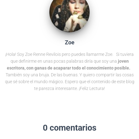
Zoe
¡Hola! Soy Zoe Renne Revilois pero puedes llamarme Zoe. Si tuviera
que definirme en unas pocas palabras diría que soy una
joven
escritora, con ganas de acaparar todo el conocimiento posible.
También soy una bruja. De las buenas. Y quiero compartir las cosas
que sé sobre el mundo mágico. Espero que el contenido de este blog
te parezca interesante. ¡Feliz Lectura!
0 comentarios