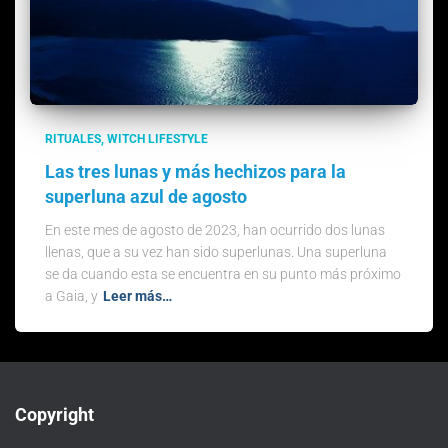
RITUALES
WITCH LIFESTYLE
Las tres lunas y más hechizos para la
superluna azul de agosto
En este mes de agosto de 2023, han ocurrido dos lunas
llenas, que a su vez han sido superlunas. Una superluna
se da cuando esta se encuentra en su punto más próximo
a Gaia, y
Leer más…
Copyright