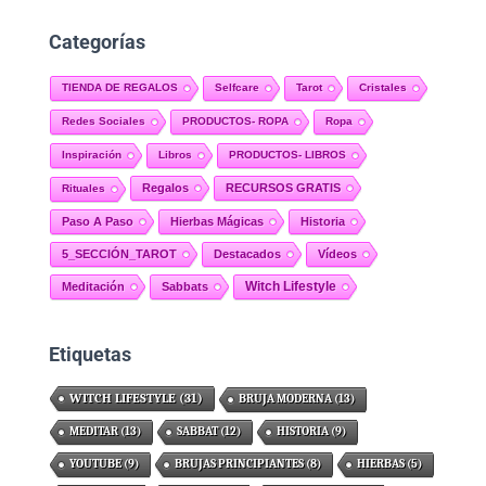
Categorías
TIENDA DE REGALOS
Selfcare
Tarot
Cristales
Redes Sociales
PRODUCTOS- ROPA
Ropa
Inspiración
Libros
PRODUCTOS- LIBROS
Regalos
RECURSOS GRATIS
Rituales
Paso A Paso
Hierbas Mágicas
Historia
5_SECCIÓN_TAROT
Destacados
Vídeos
Witch Lifestyle
Meditación
Sabbats
Etiquetas
WITCH LIFESTYLE
(31)
BRUJA MODERNA
(13)
MEDITAR
(13)
SABBAT
(12)
HISTORIA
(9)
YOUTUBE
(9)
BRUJAS PRINCIPIANTES
(8)
HIERBAS
(5)