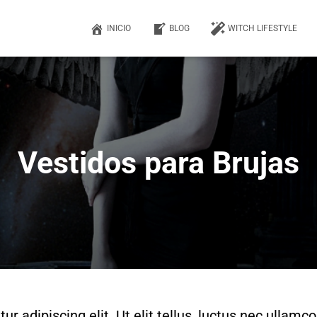
INICIO
BLOG
WITCH LIFESTYLE
Vestidos para Brujas
 adipiscing elit. Ut elit tellus, luctus nec ullamco