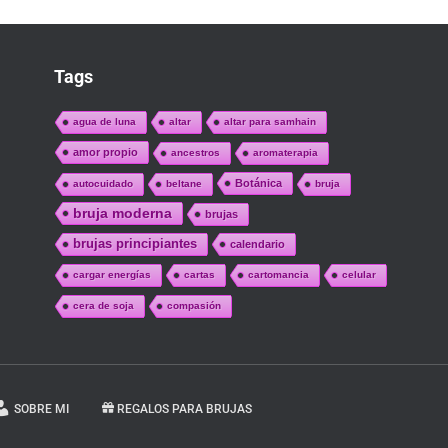
Tags
agua de luna
altar
altar para samhain
amor propio
ancestros
aromaterapia
Botánica
autocuidado
beltane
bruja
bruja moderna
brujas
brujas principiantes
calendario
cargar energías
cartas
cartomancia
celular
cera de soja
compasión
SOBRE MI
REGALOS PARA BRUJAS