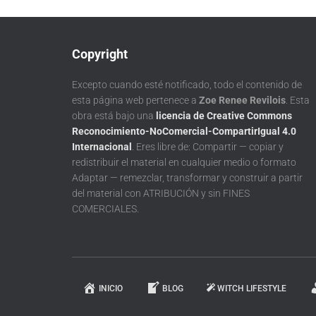
Copyright
Excepto cuando esté notificado, todo el contenido de
esta página web pertenece a
Zoe Renee Revilois
. Esta
obra está bajo una
licencia de Creative Commons
Reconocimiento-NoComercial-CompartirIgual 4.0
Internacional
. Eres libre de: Compartir — copiar y
redistribuir el material en cualquier medio o formato
Adaptar — remezclar, transformar y construir a partir
del material con ATRIBUCIÓN y sin FINES
COMERCIALES.
INICIO
BLOG
WITCH LIFESTYLE